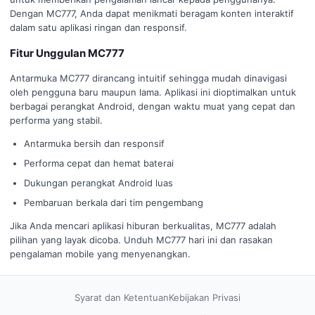
Dengan MC777, Anda dapat menikmati beragam konten interaktif
dalam satu aplikasi ringan dan responsif.
Fitur Unggulan MC777
Antarmuka MC777 dirancang intuitif sehingga mudah dinavigasi
oleh pengguna baru maupun lama. Aplikasi ini dioptimalkan untuk
berbagai perangkat Android, dengan waktu muat yang cepat dan
performa yang stabil.
Antarmuka bersih dan responsif
Performa cepat dan hemat baterai
Dukungan perangkat Android luas
Pembaruan berkala dari tim pengembang
Jika Anda mencari aplikasi hiburan berkualitas, MC777 adalah
pilihan yang layak dicoba. Unduh MC777 hari ini dan rasakan
pengalaman mobile yang menyenangkan.
Syarat dan Ketentuan
Kebijakan Privasi