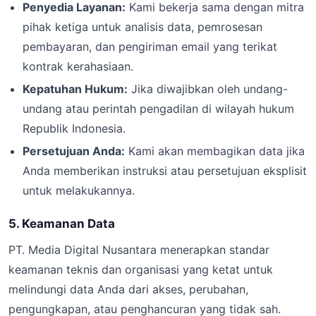
Penyedia Layanan:
Kami bekerja sama dengan mitra
pihak ketiga untuk analisis data, pemrosesan
pembayaran, dan pengiriman email yang terikat
kontrak kerahasiaan.
Kepatuhan Hukum:
Jika diwajibkan oleh undang-
undang atau perintah pengadilan di wilayah hukum
Republik Indonesia.
Persetujuan Anda:
Kami akan membagikan data jika
Anda memberikan instruksi atau persetujuan eksplisit
untuk melakukannya.
5. Keamanan Data
PT. Media Digital Nusantara menerapkan standar
keamanan teknis dan organisasi yang ketat untuk
melindungi data Anda dari akses, perubahan,
pengungkapan, atau penghancuran yang tidak sah.