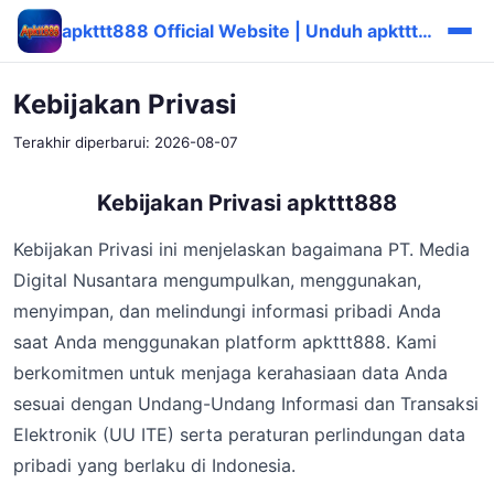
apkttt888 Official Website | Unduh apkttt888 Login Terbaru 💎
Kebijakan Privasi
Terakhir diperbarui: 2026-08-07
Kebijakan Privasi apkttt888
Kebijakan Privasi ini menjelaskan bagaimana PT. Media
Digital Nusantara mengumpulkan, menggunakan,
menyimpan, dan melindungi informasi pribadi Anda
saat Anda menggunakan platform apkttt888. Kami
berkomitmen untuk menjaga kerahasiaan data Anda
sesuai dengan Undang-Undang Informasi dan Transaksi
Elektronik (UU ITE) serta peraturan perlindungan data
pribadi yang berlaku di Indonesia.