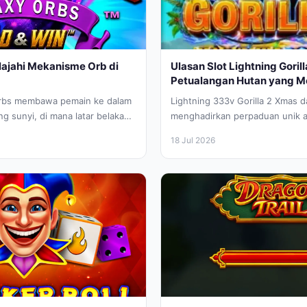
lajahi Mekanisme Orb di
Ulasan Slot Lightning Goril
Petualangan Hutan yang M
rbs membawa pemain ke dalam
Lightning 333v Gorilla 2 Xmas d
g sunyi, di mana latar belakang
menghadirkan perpaduan unik a
enjadi panggung...
tropis yang liar dengan 333v kec
18 Jul 2026