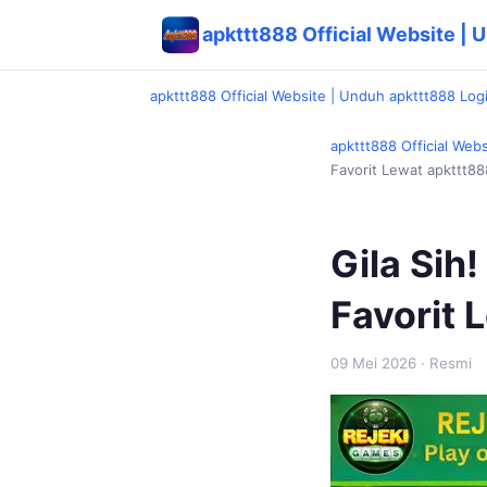
apkttt888 Official Website | 
apkttt888 Official Website | Unduh apkttt888 Log
apkttt888 Official Web
Favorit Lewat apkttt88
Gila Sih
Favorit 
09 Mei 2026
· Resmi