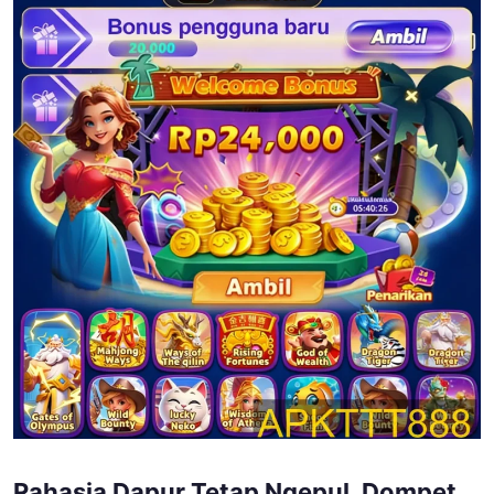
Rahasia Dapur Tetap Ngepul, Dompet