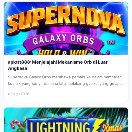
apkttt888: Menjelajahi Mekanisme Orb di Luar
Angkasa
Supernova Galaxy Orbs membawa pemain ke dalam hamparan
kosmik yang sunyi, di mana latar belakang galaksi yang gelap
menjadi panggung...
05 Agu 2026